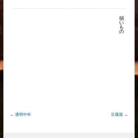
弱
い
も
の
←
透明中年
豆腐屋
→