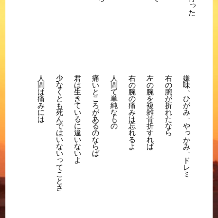
っ
た
人
少
君
痛
人
右
左
右
嫌
恨
間
な
は
い
間
の
の
の
味
み
、
、
は
く
生
と
て
腕
腕
腕
痛
と
き
こ
単
の
を
が
ひ
つ
み
も
て
ろ
純
痛
複
折
が
ら
に
死
い
が
な
み
雑
れ
み
み
、
、
は
ん
る
あ
も
は
骨
た
で
に
る
の
忘
折
な
や
妬
っ
は
違
の
れ
す
ら
み
、
い
い
な
る
れ
か
な
な
ら
よ
ば
嫉
み
、
い
い
ば
み
っ
よ
ド
て
レ
こ
ミ
と
さ