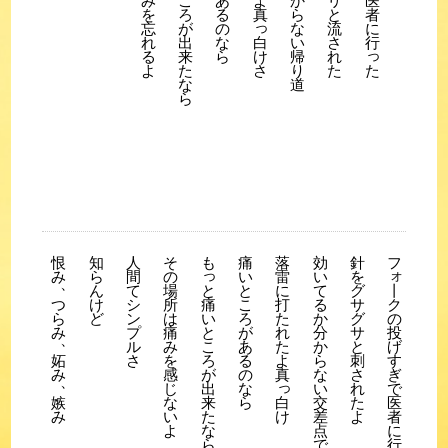
み
あ
よ
か
リ
医
こ
を
る
真
ら
と
者
ろ
っ
忘
の
な
流
に
が
れ
な
い
さ
行
出
白
っ
る
ら
帰
れ
来
け
よ
り
た
た
さ
た
道
な
ら
恨
知
人
そ
も
痛
落
効
針
フ
っ
ォ
み
ら
間
の
い
雷
い
を
、
ん
て
場
と
に
て
グ
と
丨
つ
け
シ
所
こ
打
る
サ
痛
ク
ら
ど
ン
は
ろ
た
か
グ
い
の
み
プ
痛
が
れ
分
サ
と
投
、
ル
み
あ
た
か
と
こ
げ
妬
さ
を
る
よ
ら
刺
ろ
す
み
感
の
真
な
さ
が
ぎ
、
っ
じ
な
い
れ
出
で
嫉
な
ら
交
た
来
白
医
み
い
差
よ
た
け
者
よ
点
な
に
で
ら
行