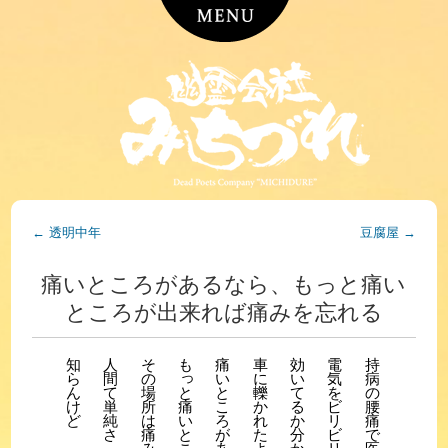
←
透明中年
豆腐屋
→
痛いところがあるなら、もっと痛い
ところが出来れば痛みを忘れる
知
人
そ
も
痛
車
効
電
持
っ
ら
間
の
い
に
い
気
病
ん
て
場
と
轢
て
を
の
と
け
単
所
こ
か
る
ビ
腰
痛
ど
純
は
ろ
れ
か
リ
痛
い
さ
痛
が
た
分
ビ
で
と