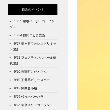
最近のイベント
10/31 越谷イージーゴーイン
グス
10/24 鶴間つるまにあ
9/27 幡ヶ谷フォレストリミッ
ト(昼)
9/23 フェスティバルホール蘇
我(昼)
9/20 吉野町こびとさん
9/19 下井草ビリーズバー
9/12 関内音小屋
8/29 代々木バーバラ
8/28 新宿メリーゴーランド