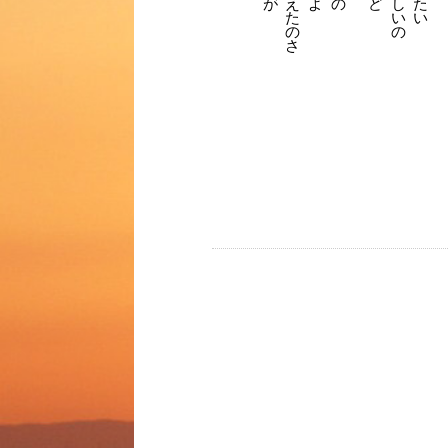
が
え
よ
の
ど
た
し
た
い
い
の
の
さ