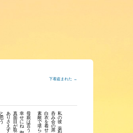
下着盗まれた
→
と
あ
真
幸
母
素
白
呑
私
思
り
面
せ
親
敵
衣
み
の
う
さ
目
に
は
で
を
会
彼
え
が
ね
言
堪
着
の
薬
す
取
う
ら
せ
席
御
剤