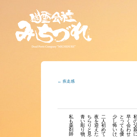
←
疾走感
私
青
ち
夜
二
少
と
早
っ
も
い
ら
を
人
し
く
薬
彫
り
迎
初
怖
会
て
剤
り
と
え
め
い
わ
も
師
物
見
た
て
け
せ
優