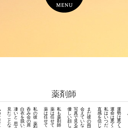
薬剤師
私
見
凄
白
呑
私
薬
薬
私
優
写
会
ま
直
私
運
運
の
た
い
衣
み
の
は
は
も
し
真
え
だ
感
は
命
勢
父
こ
と
を
会
彼
任
任
薬
い
で
て
彼
を
い
は
は
親
と
脱
の
せ
せ
剤
顔
見
い
の
信
つ
悪
悪
思
薬
に
な
い
席
て
て
師
し
る
な
両
じ
だ
く
く
う
剤