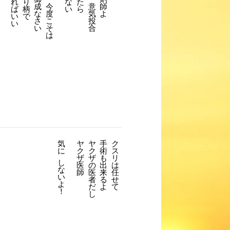
れ
り
な
た
成
今
意
師
ば
柄
い
ら
な
度
気
よ
い
で
さ
こ
投
い
い
そ
合
は
気
ヤ
ヤ
手
ク
に
ク
ク
術
ス
ザ
ザ
も
リ
し
医
の
出
は
な
師
医
来
任
い
者
る
せ
よ
だ
よ
て
！
し