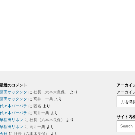
最近のコメント
アーカイ
蒲田オッタンタ
に
社長（六本木良保）
より
アーカイ
蒲田オッタンタ
に
髙井 一典
より
代々木バーバラ
に
匿名
より
代々木バーバラ
に
髙井一典
より
サイト内
早稲田リネン
に
社長（六本木良保）
より
早稲田リネン
に
高井一典
より
今日
に
社長（六本木良保）
より