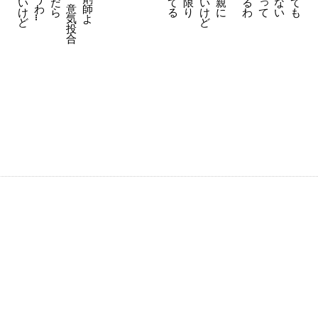
っ
い
だ
て
限
い
親
る
な
て
わ
意
師
け
ら
る
り
け
に
わ
い
も
て
気
よ
…
ど
ど
投
合