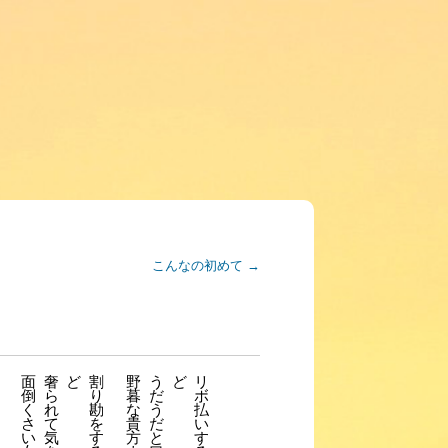
こんなの初めて
→
面
奢
ど
割
野
う
ど
リ
倒
ら
り
暮
だ
ボ
く
れ
勘
な
う
払
さ
て
を
貴
だ
い
い
気
す
方
と
す