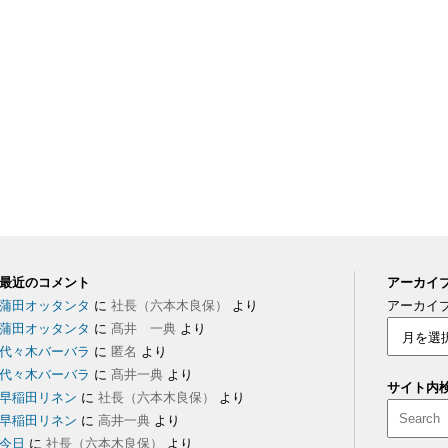
最近のコメント
アーカイ
蒲田オッタンタ
に
社長（六本木良保）
より
アーカイ
蒲田オッタンタ
に
髙井 一典
より
代々木バーバラ
に
匿名
より
代々木バーバラ
に
髙井一典
より
サイト内
早稲田リネン
に
社長（六本木良保）
より
早稲田リネン
に
高井一典
より
今日
に
社長（六本木良保）
より