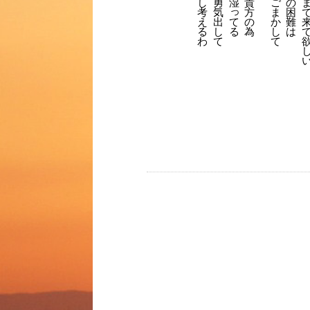
勇
湿
ご
の
し
貴
っ
気
ま
困
考
方
出
か
難
え
て
の
し
し
は
る
る
為
て
て
わ