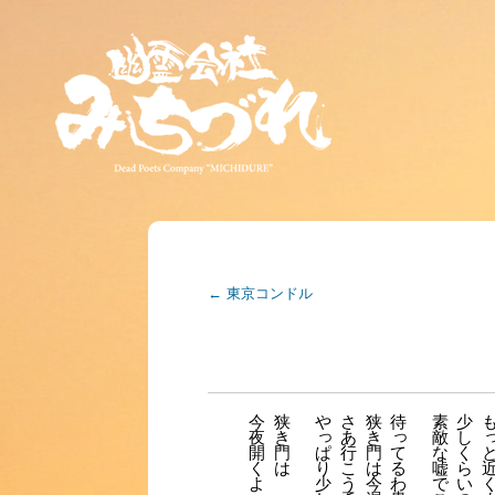
←
東京コンドル
今
狭
や
さ
狭
待
素
少
っ
っ
夜
き
あ
き
敵
し
開
門
行
門
な
く
ぱ
て
く
は
こ
は
嘘
ら
り
る
よ
う
今
で
い
少
わ