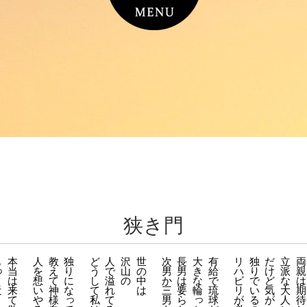
狭き門
も
本
人
教
独
ど
人
沢
世
次
長
大
有
リ
独
だ
立
両
っ
当
を
え
り
う
で
山
の
男
男
き
給
ハ
り
け
派
親
は
想
て
に
し
溢
の
中
か
は
な
で
ビ
で
ど
な
は
と
来
い
神
な
て
れ
は
三
要
輪
琉
リ
い
気
大
期
近
っ
っ
て
や
様
私
て
男
ら
球
が
る
が
人
待
く