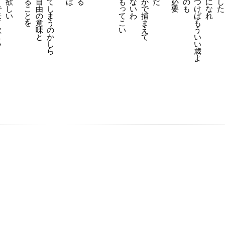
欲
る
自
は
る
も
な
だ
必
の
つ
に
し
ま
て
か
っ
し
こ
由
い
要
も
け
な
た
で
し
で
い
と
の
わ
ば
れ
来
ま
て
捕
を
意
も
て
う
こ
ま
味
う
欲
の
い
え
と
い
し
か
て
い
い
し
歳
ら
よ