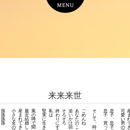
来来来世
孫
小
産
最
風
堅
私
終
そ
追
あ
ご
そ
息
息
可
孫
さ
ま
近
の
実
は
わ
ろ
い
な
め
し
子
子
愛
、
、
孫
な
れ
結
噂
に
り
そ
か
た
ん
て
い
、
孫
女
て
婚
で
生
に
ろ
け
の
ね
買
息
男
っ
の
き
し
聞
き
す
回
こ
時
子
の