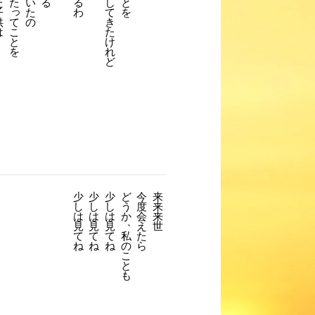
た
た
い
る
る
し
と
っ
子
た
わ
て
を
供
の
き
て
は
た
こ
け
と
れ
を
ど
少
少
少
ど
今
来
し
し
し
う
度
来
は
は
は
か
会
来
、
見
見
見
え
世
て
て
て
私
た
ね
ね
ね
の
ら
こ
と
も