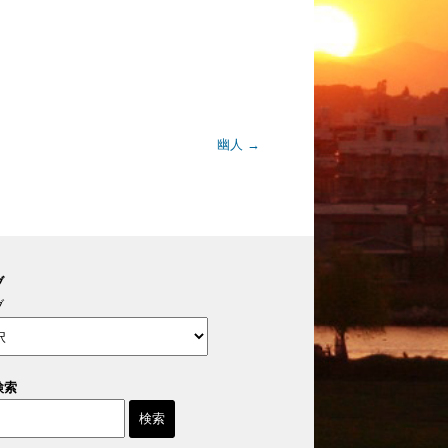
幽人
→
ブ
ブ
検索