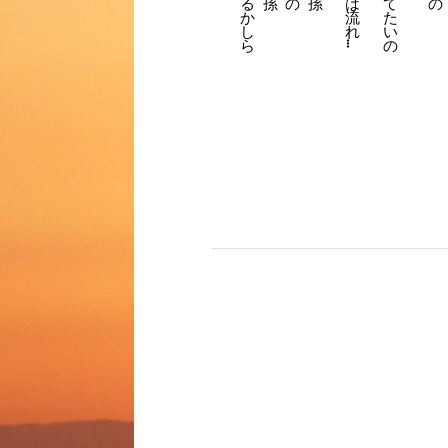
る
孫
の
孫
は
て
の
か
流
た
し
れ
い
ら
の
…