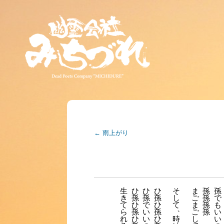
←
雨上がり
生
ひ
ひ
ひ
そ
ま
孫
孫
き
孫
孫
孫
し
ご
孫
で
て
ひ
で
ひ
て
ま
孫
も
、
ら
孫
い
孫
ご
孫
い
れ
ひ
い
ひ
時
し
い