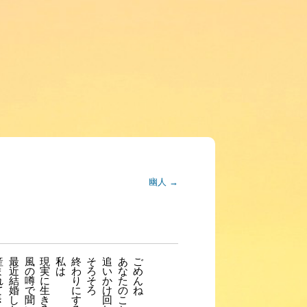
幽人
→
産
最
風
現
私
終
そ
追
あ
ご
ま
近
の
実
は
わ
ろ
い
な
め
れ
結
噂
に
り
そ
か
た
ん
て
婚
で
生
に
ろ
け
の
ね
き
し
聞
き
す
回
こ