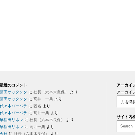
最近のコメント
アーカイ
蒲田オッタンタ
に
社長（六本木良保）
より
アーカイ
蒲田オッタンタ
に
髙井 一典
より
代々木バーバラ
に
匿名
より
代々木バーバラ
に
髙井一典
より
サイト内
早稲田リネン
に
社長（六本木良保）
より
早稲田リネン
に
高井一典
より
今日
に
社長（六本木良保）
より