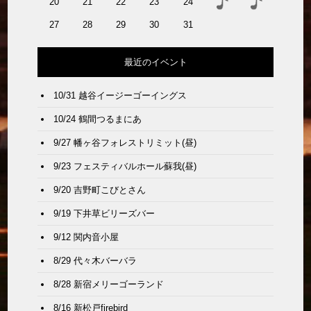
20
21
22
23
24
27
28
29
30
31
最近のイベント
10/31 越谷イージーゴーイングス
10/24 鶴間つるまにあ
9/27 幡ヶ谷フォレストリミット(昼)
9/23 フェスティバルホール蘇我(昼)
9/20 吉野町こびとさん
9/19 下井草ビリーズバー
9/12 関内音小屋
8/29 代々木バーバラ
8/28 新宿メリーゴーランド
8/16 新松戸firebird