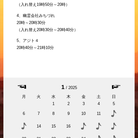
（入れ替え19時50分～20時）
4、幽霊会社みちづれ
20時～20時30分
（入れ替え20時30分～20時40分）
5、アジト４
20時40分～21時10分
1
2025
月
火
水
木
金
土
日
1
2
3
4
5
6
7
8
9
10
11
14
15
16